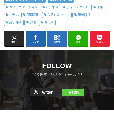
コミュニケーション
ビジネス
ライフスタイル
仕事
出会い
原理原則
失敗しないコツ
思考習慣
成功法則
習慣
考え方
ポスト
シェア
はてブ
送る
Pocket
FOLLOW
Twitter
Feedly