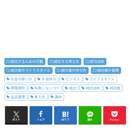
成功するための行動
成功する考え方
成功法則
成功者のライフスタイル
成功者の学び方
成功者の習慣
お金の使い方
お金持ち
ビジネス
ライフスタイル
原理原則
失敗しないコツ
成功
成功法則
成功者
生活習慣
考え方
運命
ポスト
シェア
はてブ
送る
Pocket