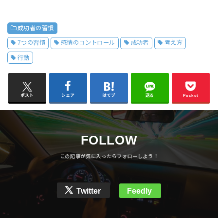
成功者の習慣
7つの習慣
感情のコントロール
成功者
考え方
行動
ポスト
シェア
はてブ
送る
Pocket
FOLLOW
Twitter
Feedly