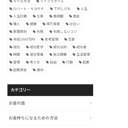
モテる方法
ライフスタイル
ロバート・キヨサキ
下村しげお
人生
人生計画
仕事
価値観
借金
偉人
健康
億万長者
出会い
原理原則
失敗
失敗しないコツ
年収1000万円
思考習慣
恋愛
成功
成功哲学
成功法則
成功者
時間
潜在意識
独立開業
生活習慣
習慣
考え方
自由
行動
起業
起業資金
運命
カテゴリー
お金の話
お金持ちになるための方法