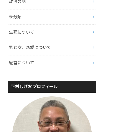
政治の話
未分類
生死について
男と女、恋愛について
経営について
下村しげお プロフィール