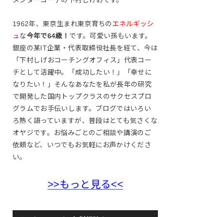
1962年、東京生まれ東京育ちの
エネルギッシ
ュ
な
今年で64歳！
です。可愛い孫もいます。
銀座の某IT企業・代表取締役社長を経て、今は
「下村しげおコーチングオフィス」代表コー
チとして活躍中。「成功したい！」「幸せに
なりたい！」そんなあなたを私が長年の研究
で開発した国内トップクラスのサクセスプロ
グラムでお手伝いします。ブログではいろい
ろ熱く語っていますが、普段はとても気さくな
オヤジです。お悩みごとのご相談や講演のご
依頼など、いつでもお気軽にお声かけくださ
い。
>>もっと見る<<