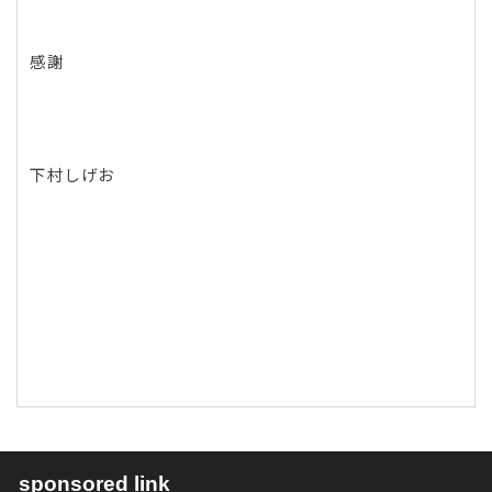
感謝
下村しげお
sponsored link