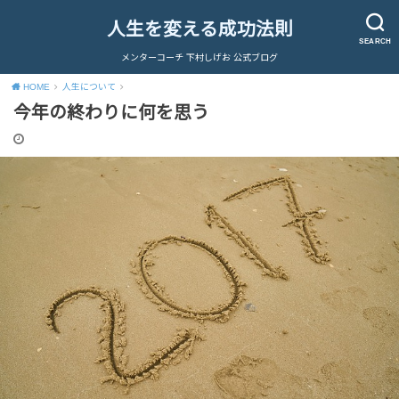
人生を変える成功法則
SEARCH
メンターコーチ 下村しげお 公式ブログ
HOME
人生について
今年の終わりに何を思う