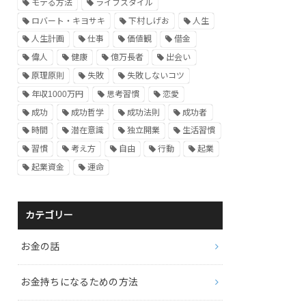
モテる方法
ライフスタイル
ロバート・キヨサキ
下村しげお
人生
人生計画
仕事
価値観
借金
偉人
健康
億万長者
出会い
原理原則
失敗
失敗しないコツ
年収1000万円
思考習慣
恋愛
成功
成功哲学
成功法則
成功者
時間
潜在意識
独立開業
生活習慣
習慣
考え方
自由
行動
起業
起業資金
運命
カテゴリー
お金の話
お金持ちになるための方法