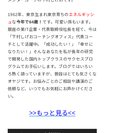
1962年、東京生まれ東京育ちの
エネルギッシ
ュ
な
今年で64歳！
です。可愛い孫もいます。
銀座の某IT企業・代表取締役社長を経て、今は
「下村しげおコーチングオフィス」代表コー
チとして活躍中。「成功したい！」「幸せに
なりたい！」そんなあなたを私が長年の研究
で開発した国内トップクラスのサクセスプロ
グラムでお手伝いします。ブログではいろい
ろ熱く語っていますが、普段はとても気さくな
オヤジです。お悩みごとのご相談や講演のご
依頼など、いつでもお気軽にお声かけくださ
い。
>>もっと見る<<