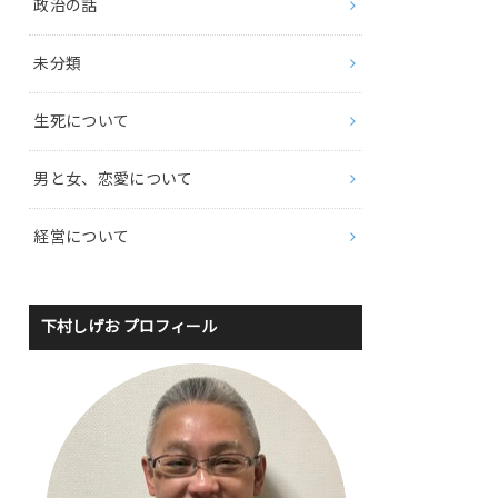
政治の話
未分類
生死について
男と女、恋愛について
経営について
下村しげお プロフィール