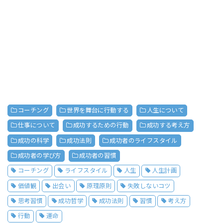
コーチング
世界を舞台に行動する
人生について
仕事について
成功するための行動
成功する考え方
成功の科学
成功法則
成功者のライフスタイル
成功者の学び方
成功者の習慣
コーチング
ライフスタイル
人生
人生計画
価値観
出会い
原理原則
失敗しないコツ
思考習慣
成功哲学
成功法則
習慣
考え方
行動
運命