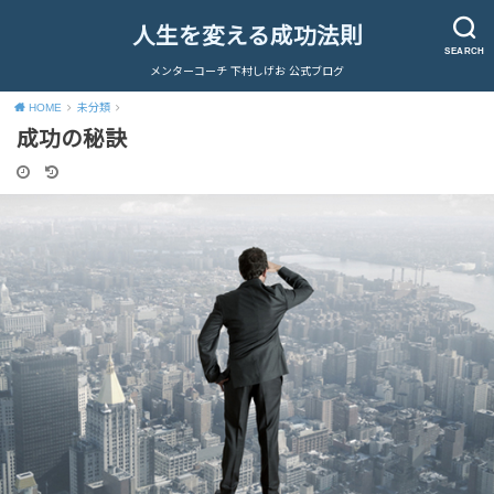
人生を変える成功法則
SEARCH
メンターコーチ 下村しげお 公式ブログ
HOME
未分類
成功の秘訣