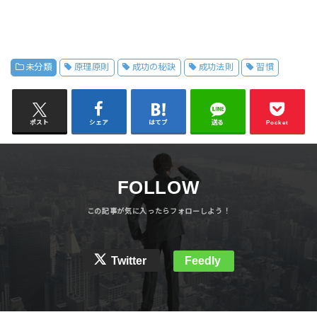
未分類
原理原則
成功の秘訣
成功法則
習慣
ポスト
シェア
はてブ
送る
Pocket
FOLLOW
Twitter
Feedly